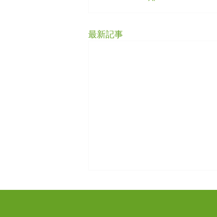
最新記事
9/1（火）担当医変更のお知
らせ