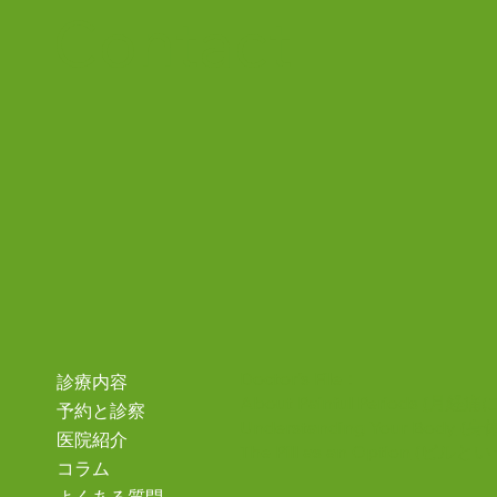
9月1日 火曜日 午後：鋤本副院
Contact
長の診察は休診です。 午後：野
尻先生が担当いたします。 当日
は大変混雑すると予想されます。
お時間に余裕をもってのご来院を
お願いいたします。 ご迷惑をお
かけしますがご了承ください。
Doctor's File：
診療内容
About Painful Periods
(月経痛
予約と診察
Understanding Your Body
(身
医院紹介
The Pill as an Option
(ピルとい
コラム
よくある質問