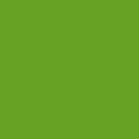
まで休診とさせていただきます。
福岡市中央区天神2-3-
連休前後は大変混雑が予想されま
す。 当日のネット予約とお時間
天神アイエスビル5F（
に余裕をもってのご来院をお願い
号“警固神社前”かど）
いたします。 ご迷惑をおかけし
AI
ますがご了承ください。
診療
Googleマップで開く
ある
Phone
092-738-3033
について)
体の知識)
う選択)