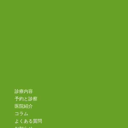
Contact
長の診察は休診です。 午後：野
尻先生が担当いたします。 当日
は大変混雑すると予想されます。
お時間に余裕をもってのご来院を
お願いいたします。 ご迷惑をお
かけしますがご了承ください。
Doctor's File：
診療内容
About Painful Periods
(月経痛
予約と診察
Understanding Your Body
(身
医院紹介
The Pill as an Option
(ピルとい
コラム
よくある質問