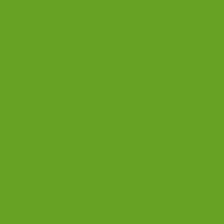
福岡市中央区天神2-3-
連休前後は大変混雑が予想されま
す。 当日のネット予約とお時間
天神アイエスビル5F（
に余裕をもってのご来院をお願い
号“警固神社前”かど）
いたします。 ご迷惑をおかけし
20
ますがご了承ください。
をリ
Googleマップで開く
Phone
092-738-3033
について)
体の知識)
う選択)