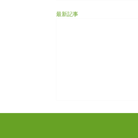
最新記事
9/1（火）担当医変更のお知
らせ
9月1日 火曜日 午後：鋤本副院