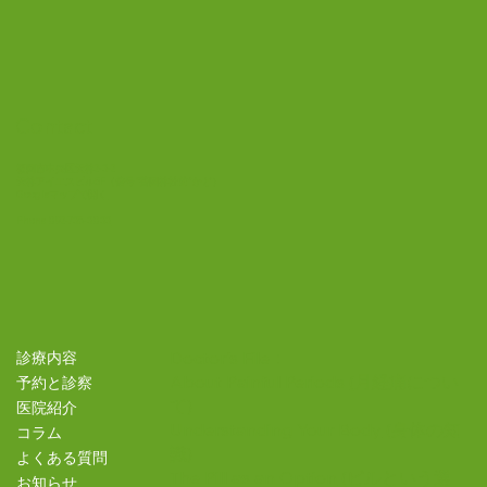
Contact
2025年9月1日、ホームページをリニュー
アルしました。
福岡市中央区天神2-3-2
天神アイエスビル5F（信号“警固神社前”かど）
Googleマップで開く
Phone
092-738-3033
Doctor's File：
診療内容
About Painful Periods
(月経痛につい
予約と診察
て)
医院紹介
Understanding Your Body
(身体の知
コラム
識)
よくある質問
The Pill as an Option
(ピルという選
お知らせ